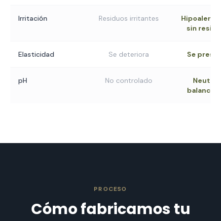
Irritación
Residuos irritantes
Hipoalergé
sin resid
Elasticidad
Se deteriora
Se prese
pH
No controlado
Neutro 
balancea
PROCESO
Cómo fabricamos tu