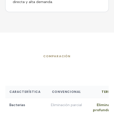
directa y alta demanda.
COMPARACIÓN
Convencional vs Terra
CARACTERÍSTICA
CONVENCIONAL
TERRA
Bacterias
Eliminación parcial
Eliminaci
profunda (