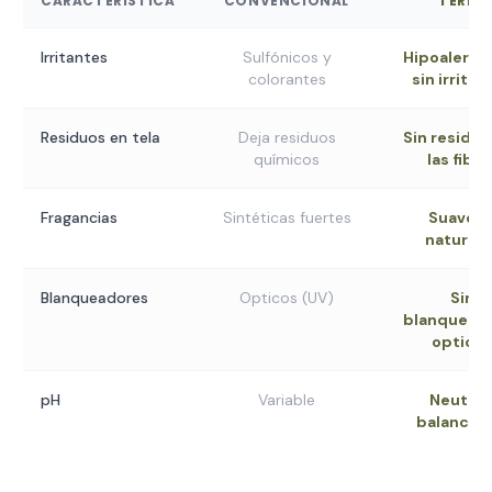
CARACTERÍSTICA
CONVENCIONAL
TERRA
Irritantes
Sulfónicos y
Hipoalergé
colorantes
sin irritan
Residuos en tela
Deja residuos
Sin residuo
químicos
las fibra
Fragancias
Sintéticas fuertes
Suaves 
naturale
Blanqueadores
Opticos (UV)
Sin
blanquead
optico
pH
Variable
Neutro 
balancea