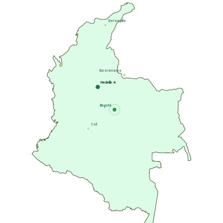
Barranquilla
Bucaramanga
Medellín
★
Bogotá
Cali