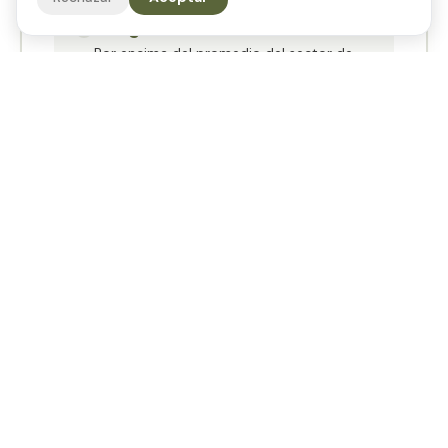
Margen bruto: 58%–67%
Por encima del promedio del sector de
aseo del hogar en Colombia.
* Precios referenciales. Cotización exacta según producto,
fragancia y volumen. Producción en 2–4 semanas desde
aprobación.
Cotizar mi lote