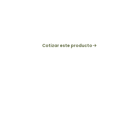
Biodegradable
Suavidad real sin químicos que perduran en tu
Cotizar este producto