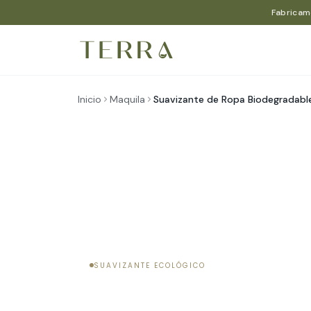
Ir al contenido
Fabricam
Inicio
Maquila
Suavizante de Ropa Biodegradabl
Inicio
/
Maquila
/
Cuidado de la Ropa
SUAVIZANTE ECOLÓGICO
Suavizante de Ro