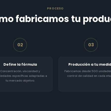
PROCESO
mo fabricamos tu produ
02
03
Define la fórmula
Producción a tu medi
Concentración, viscosidad y
Fabricamos desde 500 unidade
iedades específicas adaptadas a
control de calidad en cada eta
tu mercado objetivo.