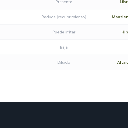
Presente
Libr
Reduce (recubrimiento)
Mantien
Puede irritar
Hi
Baja
Diluido
Alta