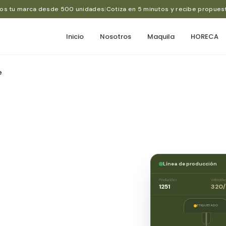
os tu marca desde 500 unidades
|
Cotiza en 5 minutos y recibe propues
Inicio
Nosotros
Maquila
HORECA
e
Línea de producción
Producidas
Velocida
1252
320/
ETIQUETADO
pa