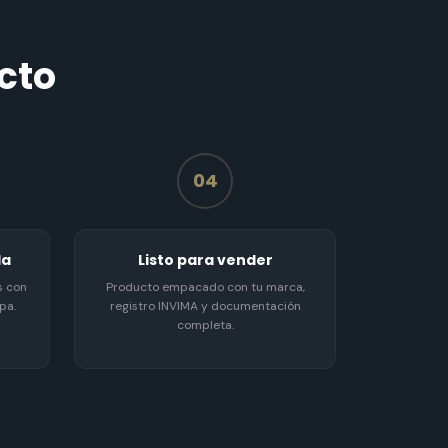
cto
04
da
Listo para vender
s con
Producto empacado con tu marca,
pa.
registro INVIMA y documentación
completa.