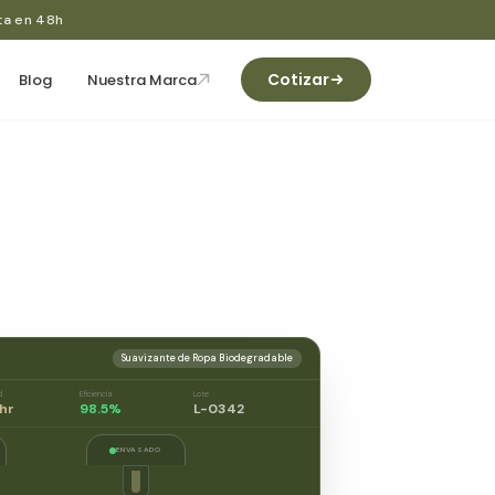
ta en 48h
Cotizar
Blog
Nuestra Marca
Suavizante de Ropa Biodegradable
d
Eficiencia
Lote
hr
98.5%
L-0342
ENVASADO