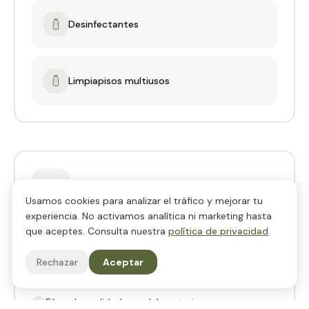
Desinfectantes
Limpiapisos multiusos
Usamos cookies para analizar el tráfico y mejorar tu
experiencia. No activamos analítica ni marketing hasta
Con o sin fragancia
que aceptes. Consulta nuestra
política de privacidad
.
Versión neutra para uso alimentario o con
Rechazar
Aceptar
fragancias frescas para superficies.
Fórmulas validadas en laboratorio