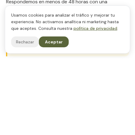
Respondemos en menos de 48 horas con una
propuesta detallada.
Usamos cookies para analizar el tráfico y mejorar tu
experiencia. No activamos analítica ni marketing hasta
PRO TIP
que aceptes. Consulta nuestra
política de privacidad
.
Antes de elegir el producto, investiga si ya hay
competidores en tu nicho y qué precio manejan. Eso
Rechazar
Aceptar
define tu diferenciador.
CHECKLIST
Lo que necesitas para
cómo
crear marca de productos de