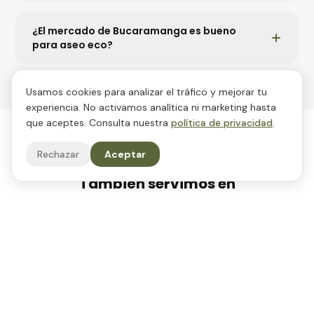
¿El mercado de Bucaramanga es bueno
para aseo eco?
Usamos cookies para analizar el tráfico y mejorar tu
experiencia. No activamos analítica ni marketing hasta
que aceptes. Consulta nuestra
política de privacidad
.
Rechazar
Aceptar
OTRAS CIUDADES
También servimos en
MAQUILA
Maquila de productos de aseo en Colombia
Terceriza la producción de tu línea de aseo. Nosotros
fabricamos, tú vendes con tu marca.