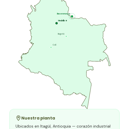
Bucaramanga
Medellín
★
Bogotá
Cali
Nuestra planta
Ubicados en Itagüí, Antioquia — corazón industrial