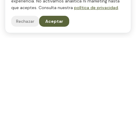
experiencia. No activamos analítica ni marketing hasta
GARANTÍAS
que aceptes. Consulta nuestra
política de privacidad
.
Lo que hace la diferencia
Rechazar
Aceptar
0
1
Formulación probada
Más de 5 años desarrollando fórmulas eficaces y
seguras para el mercado colombiano.
0
2
Fragancia premium
Esencias de alta performance que persisten y elevan la